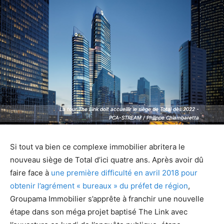
La tour The Link doit accueillir le siège de Total dès 2022 -
La tour The Link doit accueillir le siège de Total dès 2022 -
PCA-STREAM / Philippe Chiambaretta
PCA-STREAM / Philippe Chiambaretta
Si tout va bien ce complexe immobilier abritera le
nouveau siège de Total d’ici quatre ans. Après avoir dû
faire face à
une première difficulté en avril 2018 pour
obtenir l’agrément « bureaux » du préfet de région
,
Groupama Immobilier s’apprête à franchir une nouvelle
étape dans son méga projet baptisé The Link avec