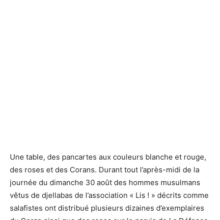
Des musulmans faisant du prosélytisme en offrant des
Des musulmans faisant du prosélytisme en offrant des
exemplaires du Coran sur le Parvis de La Défense en août
exemplaires du Coran sur le Parvis de La Défense en août
2015 - Defense-92.fr
2015 - Defense-92.fr
Une table, des pancartes aux couleurs blanche et rouge,
des roses et des Corans. Durant tout l’après-midi de la
journée du dimanche 30 août des hommes musulmans
vêtus de djellabas de l’association « Lis ! » décrits comme
salafistes ont distribué plusieurs dizaines d’exemplaires