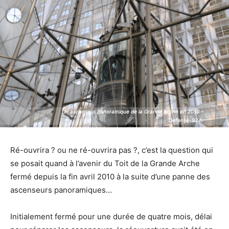
Un ascenseur panoramique de la Grande Arche en 2010 -
Un ascenseur panoramique de la Grande Arche en 2010 -
Defense-92.fr
Defense-92.fr
Ré-ouvrira ? ou ne ré-ouvrira pas ?, c’est la question qui
se posait quand à l’avenir du Toit de la Grande Arche
fermé depuis la fin avril 2010 à la suite d’une panne des
ascenseurs panoramiques…
Initialement fermé pour une durée de quatre mois, délai