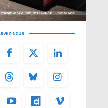
implanté dans le Sofitel de La Défense - Defense-92.fr
implanté dans le Sofitel de La Défense - Defense-92.fr
UIVEZ-NOUS