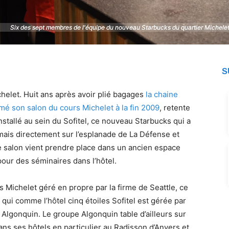
Six des sept membres de l'équipe du nouveau Starbucks du quartier Michelet 
Six des sept membres de l'équipe du nouveau Starbucks du quartier Michelet 
S
chelet. Huit ans après avoir plié bagages
la chaine
ermé son salon du cours Michelet à la fin 2009
, retente
stallé au sein du Sofitel, ce nouveau Starbucks qui a
ais directement sur l’esplanade de La Défense et
 Le salon vient prendre place dans un ancien espace
pour des séminaires dans l’hôtel.
s Michelet géré en propre par la firme de Seattle, ce
 qui comme l’hôtel cinq étoiles Sofitel est gérée par
e Algonquin. Le groupe Algonquin table d’ailleurs sur
ans ses hôtels en particulier au Radisson d’Anvers et