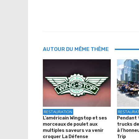
AUTOUR DU MÊME THÈME
RESTAURATION
RESTAURA
L’américain Wingstop et ses
Pendant t
morceaux de poulet aux
trucks de
multiples saveurs va venir
à l’honne
croquer La Défense
Trip