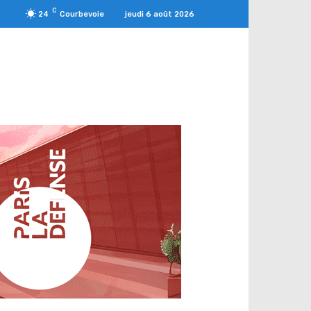
C
jeudi 6 août 2026
24
Courbevoie