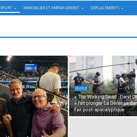
 SPORT
IMMOBILIER ET AMÉNAGEMENT
DÉPLACEMENTS
PEOPLE
« The Walking Dead : Daryl D
» fait plonger La Défense da
l’air post-apocalyptique