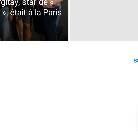
gitay, star de «
», était à la Paris
S