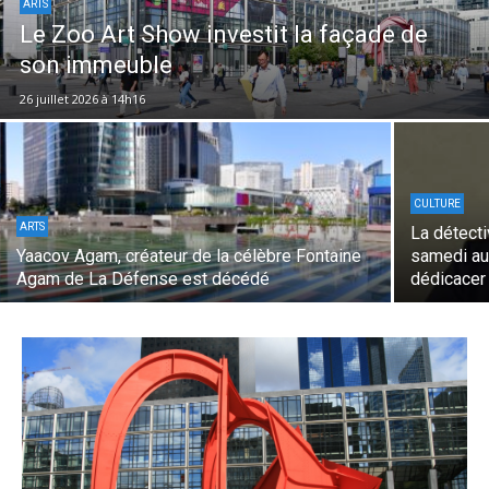
ARTS
Le Zoo Art Show investit la façade de
son immeuble
26 juillet 2026 à 14h16
CULTURE
ARTS
La détecti
Yaacov Agam, créateur de la célèbre Fontaine
samedi au
Agam de La Défense est décédé
dédicacer 