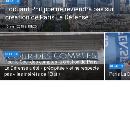
DEFACTO
Edouard Philippe ne reviendra pas sur
création de Paris La Défense
10 avril 2018 à 18h25
DEFACTO
Pour la Cour des comptes la création de Paris
DEFACTO
La Défense a été « précipitée » et ne respecte
pas « les intérêts de l’Etat »
Paris La 