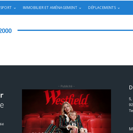
 SPORT
IMMOBILIER ET AMÉNAGEMENT
DÉPLACEMENTS
2000
D
- Publicité -
5,
92
Te
dié
M