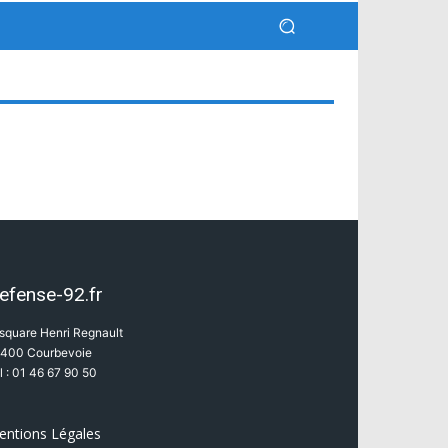
efense-92.fr
 square Henri Regnault
400 Courbevoie
l : 01 46 67 90 50
entions Légales