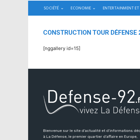
SOCIÉTÉ
ECONOMIE
ENTERTAINMENT ET
CONSTRUCTION TOUR DÉFENSE 
[nggallery id=15]
Bienvenue sur le site d’actualité et d’informations dé
à La Défense, le premier quartier d’affaire en Europe,