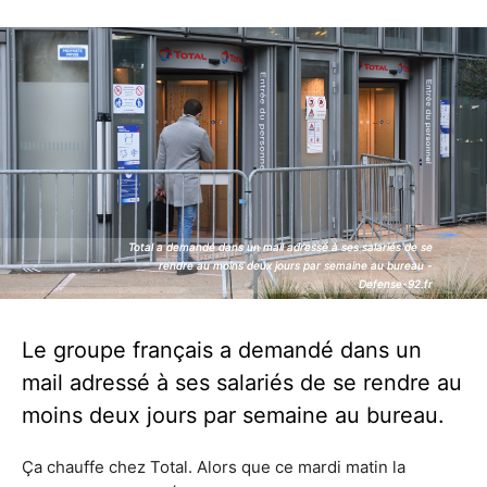
Total a demandé dans un mail adressé à ses salariés de se
Total a demandé dans un mail adressé à ses salariés de se
rendre au moins deux jours par semaine au bureau -
rendre au moins deux jours par semaine au bureau -
Defense-92.fr
Defense-92.fr
Le groupe français a demandé dans un
mail adressé à ses salariés de se rendre au
moins deux jours par semaine au bureau.
Ça chauffe chez Total. Alors que ce mardi matin la