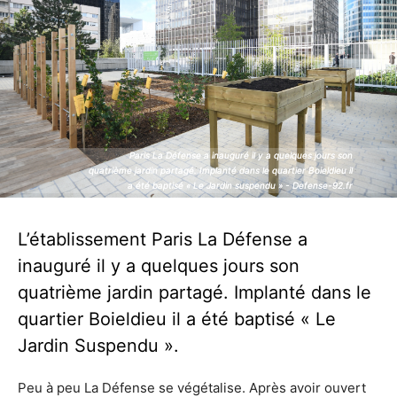
Paris La Défense a inauguré il y a quelques jours son
Paris La Défense a inauguré il y a quelques jours son
quatrième jardin partagé. Implanté dans le quartier Boieldieu il
quatrième jardin partagé. Implanté dans le quartier Boieldieu il
a été baptisé « Le Jardin suspendu » - Defense-92.fr
a été baptisé « Le Jardin suspendu » - Defense-92.fr
L’établissement Paris La Défense a
inauguré il y a quelques jours son
quatrième jardin partagé. Implanté dans le
quartier Boieldieu il a été baptisé « Le
Jardin Suspendu ».
Peu à peu La Défense se végétalise. Après avoir ouvert