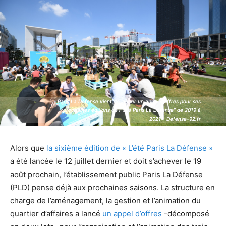
Paris La Défense vient de lancer un appel d'offres pour ses
Paris La Défense vient de lancer un appel d'offres pour ses
prochaines éditions de l'"Eté Paris La Défense" de 2019 à
prochaines éditions de l'"Eté Paris La Défense" de 2019 à
2021 - Defense-92.fr
2021 - Defense-92.fr
Alors que
la sixième édition de « L’été Paris La Défense »
a été lancée le 12 juillet dernier et doit s’achever le 19
août prochain, l’établissement public Paris La Défense
(PLD) pense déjà aux prochaines saisons. La structure en
charge de l’aménagement, la gestion et l’animation du
quartier d’affaires a lancé
un appel d’offres
-décomposé