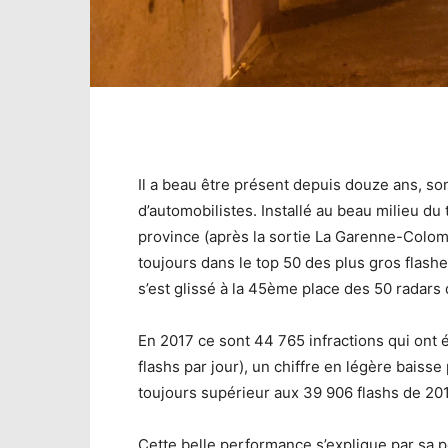
Il a beau être présent depuis douze ans, so
d’automobilistes. Installé au beau milieu du
province (après la sortie La Garenne-Colom
toujours dans le top 50 des plus gros flash
s’est glissé à la 45ème place des 50 radars q
En 2017 ce sont 44 765 infractions qui ont 
flashs par jour), un chiffre en légère baiss
toujours supérieur aux 39 906 flashs de 20
Cette belle performance s’explique par sa po