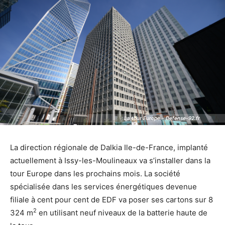
La tour Europe - Defense-92.fr
La tour Europe - Defense-92.fr
La direction régionale de Dalkia Ile-de-France, implanté
actuellement à Issy-les-Moulineaux va s’installer dans la
tour Europe dans les prochains mois. La société
spécialisée dans les services énergétiques devenue
filiale à cent pour cent de EDF va poser ses cartons sur 8
2
324 m
en utilisant neuf niveaux de la batterie haute de