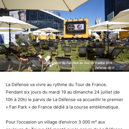
L'écran géant du Fan Park du Tour de France 2016 -
L'écran géant du Fan Park du Tour de France 2016 -
Defense-92.fr
Defense-92.fr
La Défense va vivre au rythme du Tour de France.
Pendant six jours du mardi 19 au dimanche 24 juillet (de
10h à 20h) le parvis de La Défense va accueillir le premier
« Fan Park » de France dédié à la course emblématique.
Pour l’occasion un village d’environ 3 000 m² aux