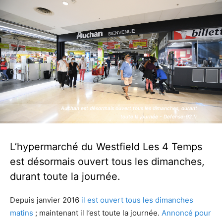
Auchan est désormais ouvert tous les dimanches, durant
Auchan est désormais ouvert tous les dimanches, durant
toute la journée - Defense-92.fr
toute la journée - Defense-92.fr
L’hypermarché du Westfield Les 4 Temps
est désormais ouvert tous les dimanches,
durant toute la journée.
Depuis janvier 2016
il est ouvert tous les dimanches
matins
; maintenant il l’est toute la journée.
Annoncé pour