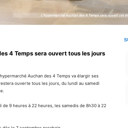
L'hypermarché Auchan des 4 Temps sera ouvert cet été
L'hypermarché Auchan des 4 Temps sera ouvert cet été
S
es 4 Temps sera ouvert tous les jours
’hypermarché Auchan des 4 Temps va élargir ses
restera ouverte tous les jours, du lundi au samedi
e.
di de 9 heures à 22 heures, les samedis de 8h30 à 22
s dès le 7 septembre prochain.