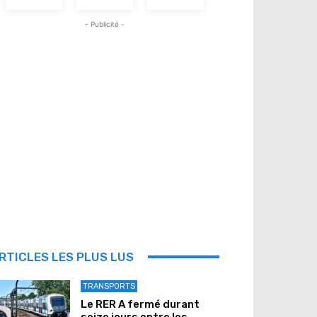
- Publicité -
RTICLES LES PLUS LUS
TRANSPORTS
Le RER A fermé durant
seize jours entre les...