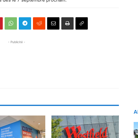
- Publicité -
A