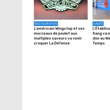
RESTAURATION
SANTÉ
L’américain Wingstop et ses
L’Établis
morceaux de poulet aux
Sang va o
multiples saveurs va venir
don au We
croquer La Défense
Temps