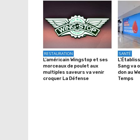
RESTAURATION
SANTÉ
L’américain Wingstop et ses
L’Établis
morceaux de poulet aux
Sang va o
multiples saveurs va venir
don au We
croquer La Défense
Temps