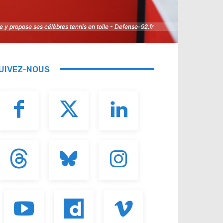
y propose ses célèbres tennis en toile - Defense-92.fr
y propose ses célèbres tennis en toile - Defense-92.fr
UIVEZ-NOUS