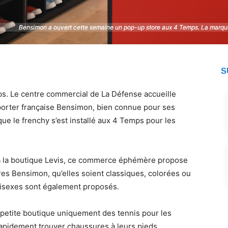
Bensimon a ouvert cette semaine un pop-up store aux 4 Temps. La marque 
Bensimon a ouvert cette semaine un pop-up store aux 4 Temps. La marque 
S
s. Le centre commercial de La Défense accueille
porter française Bensimon, bien connue pour ses
 que le frenchy s’est installé aux 4 Temps pour les
 à la boutique Levis, ce commerce éphémère propose
s Bensimon, qu’elles soient classiques, colorées ou
unisexes sont également proposés.
 petite boutique uniquement des tennis pour les
apidement trouver chaussures à leurs pieds.