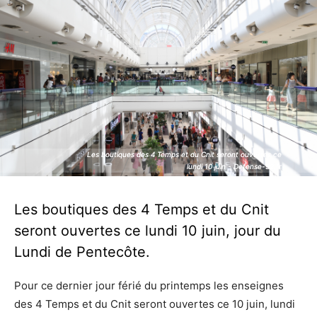
Les boutiques des 4 Temps et du Cnit seront ouvertes ce
Les boutiques des 4 Temps et du Cnit seront ouvertes ce
lundi 10 juin - Defense-92.fr
lundi 10 juin - Defense-92.fr
Les boutiques des 4 Temps et du Cnit
seront ouvertes ce lundi 10 juin, jour du
Lundi de Pentecôte.
Pour ce dernier jour férié du printemps les enseignes
des 4 Temps et du Cnit seront ouvertes ce 10 juin, lundi