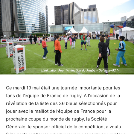
L'animation Pour l'Animation du Rugby - Defense-92.fr
L'animation Pour l'Animation du Rugby - Defense-92.fr
Ce mardi 19 mai était une journée importante pour les
fans de l’équipe de France de rugby. A l’occasion de la
révélation de la liste des 36 bleus sélectionnés pour
jouer avec le maillot de l’équipe de France pour la
prochaine coupe du monde de rugby, la Société
Générale, le sponsor officiel de la compétition, a voulu