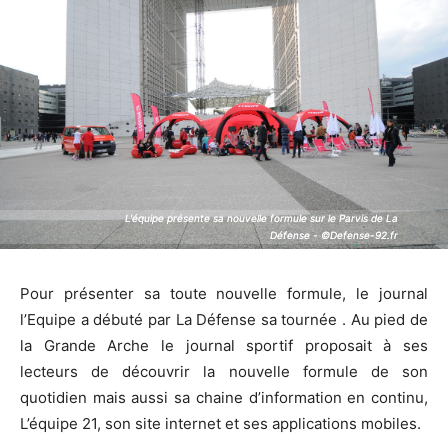
L'équipe présente sa nouvelle formule sur le Parvis de La
L'équipe présente sa nouvelle formule sur le Parvis de La
Défense - ©Defense-92.fr
Défense - ©Defense-92.fr
Pour présenter sa toute nouvelle formule, le journal
l’Equipe a débuté par La Défense sa tournée . Au pied de
la Grande Arche le journal sportif proposait à ses
lecteurs de découvrir la nouvelle formule de son
quotidien mais aussi sa chaine d’information en continu,
L’équipe 21, son site internet et ses applications mobiles.