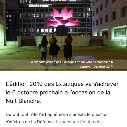
La seconde édition des Extatiques s'achèvera ce dimanche 6
La seconde édition des Extatiques s'achèvera ce dimanche 6
octobre - Defense-92.fr
octobre - Defense-92.fr
L’édition 2019 des Extatiques va s’achever
le 6 octobre prochain à l’occasion de la
Nuit Blanche.
Durant tout l’été l’art éphémère a envahi le quartier
d’affaires de La Défense.
La seconde édition des