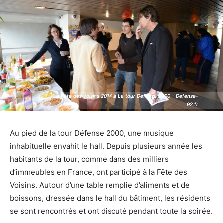
La Fête des voisins 2014 à La tour Defense 2000 - Defense-
La Fête des voisins 2014 à La tour Defense 2000 - Defense-
92.fr
92.fr
Au pied de la tour Défense 2000, une musique
inhabituelle envahit le hall. Depuis plusieurs année les
habitants de la tour, comme dans des milliers
d’immeubles en France, ont participé à la Fête des
Voisins. Autour d’une table remplie d’aliments et de
boissons, dressée dans le hall du bâtiment, les résidents
se sont rencontrés et ont discuté pendant toute la soirée.