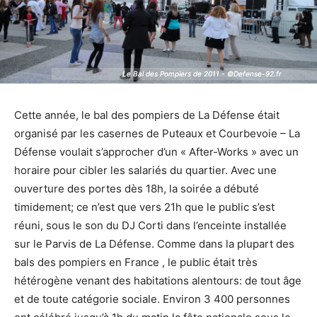
Le Bal des Pompiers de 2011 - ©Defense-92.fr
Le Bal des Pompiers de 2011 - ©Defense-92.fr
Cette année, le bal des pompiers de La Défense était
organisé par les casernes de Puteaux et Courbevoie – La
Défense voulait s’approcher d’un « After-Works » avec un
horaire pour cibler les salariés du quartier. Avec une
ouverture des portes dès 18h, la soirée a débuté
timidement; ce n’est que vers 21h que le public s’est
réuni, sous le son du DJ Corti dans l’enceinte installée
sur le Parvis de La Défense. Comme dans la plupart des
bals des pompiers en France , le public était très
hétérogène venant des habitations alentours: de tout âge
et de toute catégorie sociale. Environ 3 400 personnes