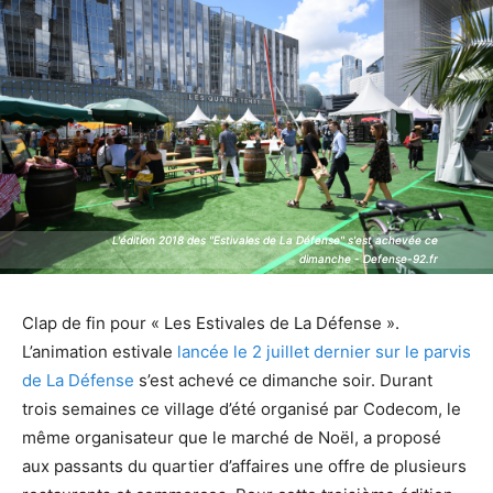
L'édition 2018 des "Estivales de La Défense" s'est achevée ce
L'édition 2018 des "Estivales de La Défense" s'est achevée ce
dimanche - Defense-92.fr
dimanche - Defense-92.fr
Clap de fin pour « Les Estivales de La Défense ».
L’animation estivale
lancée le 2 juillet dernier sur le parvis
de La Défense
s’est achevé ce dimanche soir. Durant
trois semaines ce village d’été organisé par Codecom, le
même organisateur que le marché de Noël, a proposé
aux passants du quartier d’affaires une offre de plusieurs