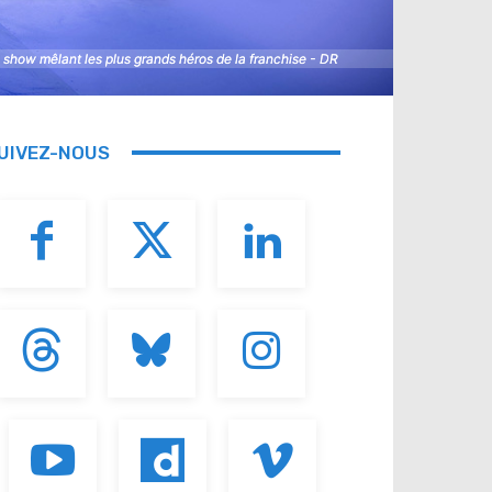
n show mêlant les plus grands héros de la franchise - DR
n show mêlant les plus grands héros de la franchise - DR
UIVEZ-NOUS