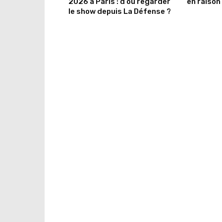
2026 à Paris : d’où regarder
en raison 
le show depuis La Défense ?