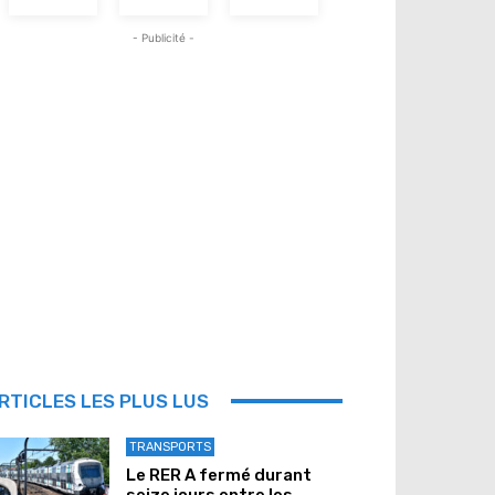
- Publicité -
RTICLES LES PLUS LUS
TRANSPORTS
Le RER A fermé durant
seize jours entre les...