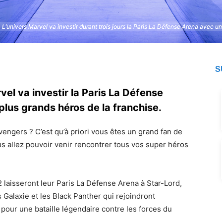
L’univers Marvel va investir durant trois jours la Paris La Défense Arena avec u
L’univers Marvel va investir durant trois jours la Paris La Défense Arena avec u
S
rvel va investir la Paris La Défense
lus grands héros de la franchise.
engers ? C’est qu’à priori vous êtes un grand fan de
s allez pouvoir venir rencontrer tous vos super héros
2 laisseront leur Paris La Défense Arena à Star-Lord,
Galaxie et les Black Panther qui rejoindront
pour une bataille légendaire contre les forces du