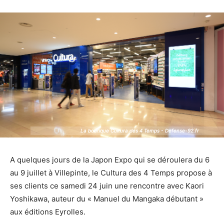
La boutique Cultura des 4 Temps - Defense-92.fr
La boutique Cultura des 4 Temps - Defense-92.fr
A quelques jours de la Japon Expo qui se déroulera du 6
au 9 juillet à Villepinte, le Cultura des 4 Temps propose à
ses clients ce samedi 24 juin une rencontre avec Kaori
Yoshikawa, auteur du « Manuel du Mangaka débutant »
aux éditions Eyrolles.