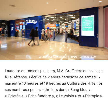
La boutique Cultura des 4 Temps - Defense-92.fr
La boutique Cultura des 4 Temps - Defense-92.fr
L’auteure de romans policiers, M.A. Graff sera de passage
à La Défense. L’écrivaine viendra dédicacer ce samedi 5
mai entre 10 heures et 19 heures au Cultura des 4 Temps
ses nombreux polars – thrillers dont « Sang bleu »,
« Galatéa », « Echo funèbre », « Le voisin » et « Distopia ».