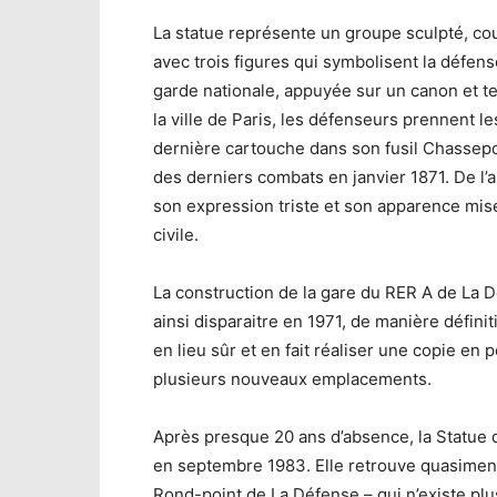
La statue représente un groupe sculpté, co
avec trois figures qui symbolisent la défens
garde nationale, appuyée sur un canon et te
la ville de Paris, les défenseurs prennent le
dernière cartouche dans son fusil Chassepot
des derniers combats en janvier 1871. De l’a
son expression triste et son apparence misé
civile.
La construction de la gare du RER A de La Dé
ainsi disparaitre en 1971, de manière définit
en lieu sûr et en fait réaliser une copie en 
plusieurs nouveaux emplacements.
Après presque 20 ans d’absence, la Statue d
en septembre 1983. Elle retrouve quasiment s
Rond-point de La Défense – qui n’existe plus 