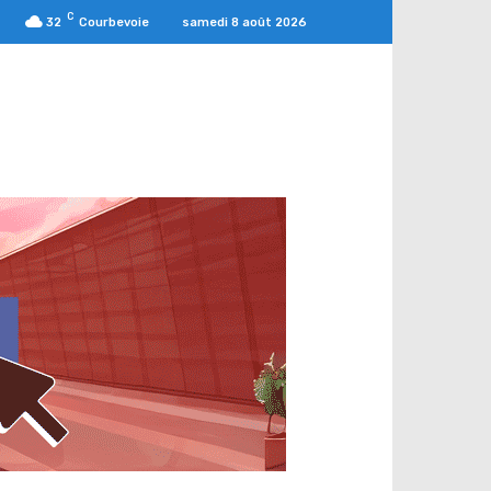
C
samedi 8 août 2026
32
Courbevoie