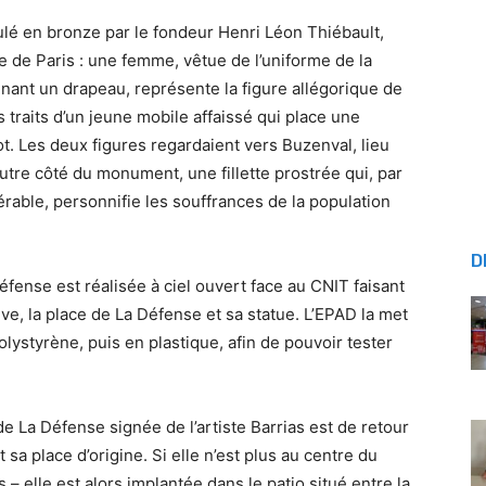
ulé en bronze par le fondeur Henri Léon Thiébault,
e de Paris : une femme, vêtue de l’uniforme de la
nant un drapeau, représente la figure allégorique de
s traits d’un jeune mobile affaissé qui place une
. Les deux figures regardaient vers Buzenval, lieu
utre côté du monument, une fillette prostrée qui, par
rable, personnifie les souffrances de la population
D
fense est réalisée à ciel ouvert face au CNIT faisant
ive, la place de La Défense et sa statue. L’EPAD la met
polystyrène, puis en plastique, afin de pouvoir tester
e La Défense signée de l’artiste Barrias est de retour
a place d’origine. Si elle n’est plus au centre du
– elle est alors implantée dans le patio situé entre la