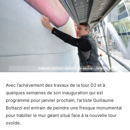
Guillaume Bottazzi réalisant son oeuvre - Defense-92.fr
Guillaume Bottazzi réalisant son oeuvre - Defense-92.fr
Avec l’achèvement des travaux de la tour D2 et à
quelques semaines de son inauguration qui est
programmé pour janvier prochain, l’artiste Guillaume
Bottazzi est entrain de peindre une fresque monumental
pour habiller le mur géant situé face à la nouvelle tour
ovoïde.