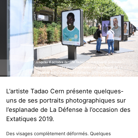
Jusqu’au 6 octobre l’artiste Tadao Cern présente quelques-
Jusqu’au 6 octobre l’artiste Tadao Cern présente quelques-
uns de ses portraits photographiques sur l’esplanade de La
uns de ses portraits photographiques sur l’esplanade de La
Défense à l’occasion des Extatiques 2019 - Defense-92.fr
Défense à l’occasion des Extatiques 2019 - Defense-92.fr
L’artiste Tadao Cern présente quelques-
uns de ses portraits photographiques sur
l’esplanade de La Défense à l’occasion des
Extatiques 2019.
Des visages complètement déformés. Quelques