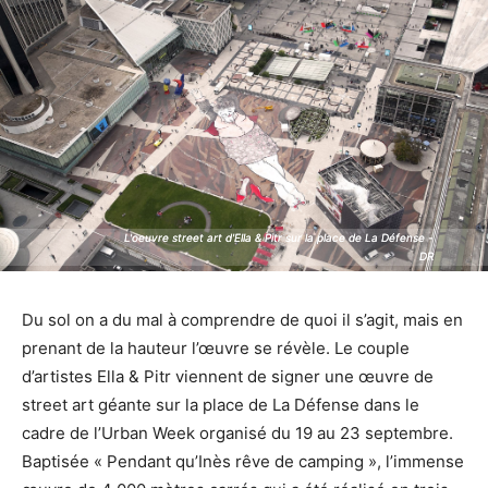
L'oeuvre street art d'Ella & Pitr sur la place de La Défense -
L'oeuvre street art d'Ella & Pitr sur la place de La Défense -
DR
DR
Du sol on a du mal à comprendre de quoi il s’agit, mais en
prenant de la hauteur l’œuvre se révèle. Le couple
d’artistes Ella & Pitr viennent de signer une œuvre de
street art géante sur la place de La Défense dans le
cadre de l’Urban Week organisé du 19 au 23 septembre.
Baptisée « Pendant qu’Inès rêve de camping », l’immense