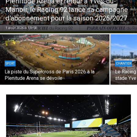
Plenitude Arena et retour à Yves-du-
Manoir, le Racing 92 lance sa campagne
d’abonnement pour la saison 2026/2027
1 août 2026 à 13h58
SPORT
CHANTIER
La piste du Supercross de Paris 2026 à la
Le Racing
Plenitude Arena se dévoile
stade Yve