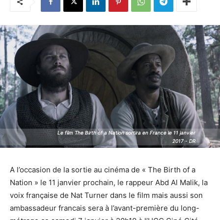
Le film The Birth of a Nation sortira en France le 11 janvier
Le film The Birth of a Nation sortira en France le 11 janvier
2017 - DR
2017 - DR
A l’occasion de la sortie au cinéma de « The Birth of a
Nation » le 11 janvier prochain, le rappeur Abd Al Malik, la
voix française de Nat Turner dans le film mais aussi son
ambassadeur francais sera à l’avant-première du long-