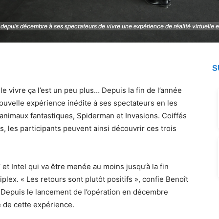
puis décembre à ses spectateurs de vivre une expérience de réalité virtuelle en 
puis décembre à ses spectateurs de vivre une expérience de réalité virtuelle en 
S
 le vivre ça l’est un peu plus… Depuis la fin de l’année
uvelle expérience inédite à ses spectateurs en les
s animaux fantastiques, Spiderman et Invasions. Coiffés
, les participants peuvent ainsi découvrir ces trois
t Intel qui va être menée au moins jusqu’à la fin
lex. « Les retours sont plutôt positifs », confie Benoît
 Depuis le lancement de l’opération en décembre
é de cette expérience.