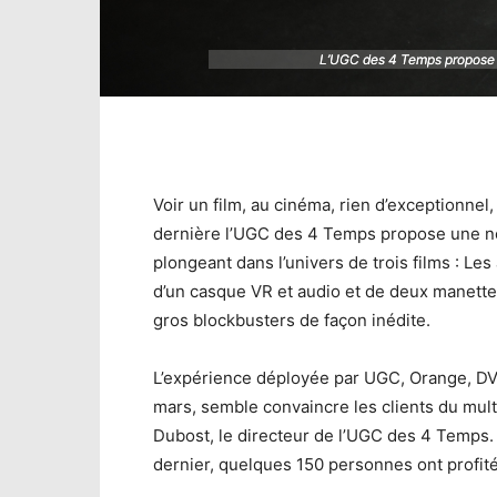
L’UGC des 4 Temps propose de
L’UGC des 4 Temps propose de
Voir un film, au cinéma, rien d’exceptionnel,
dernière l’UGC des 4 Temps propose une no
plongeant dans l’univers de trois films : Le
d’un casque VR et audio et de deux manettes
gros blockbusters de façon inédite.
L’expérience déployée par UGC, Orange, DV e
mars, semble convaincre les clients du multip
Dubost, le directeur de l’UGC des 4 Temps.
dernier, quelques 150 personnes ont profit