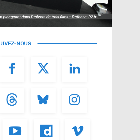
plongeant dans l’univers de trois films - Defense-92.fr
plongeant dans l’univers de trois films - Defense-92.fr
UIVEZ-NOUS