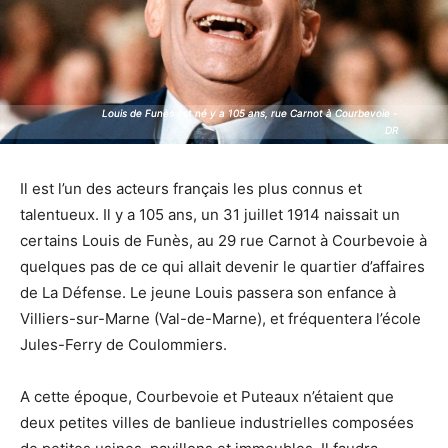
Louis de Funès est né y a 105 ans, rue Carnot à Courbevoie -
Louis de Funès est né y a 105 ans, rue Carnot à Courbevoie -
DR
DR
Il est l’un des acteurs français les plus connus et
talentueux. Il y a 105 ans, un 31 juillet 1914 naissait un
certains Louis de Funès, au 29 rue Carnot à Courbevoie à
quelques pas de ce qui allait devenir le quartier d’affaires
de La Défense. Le jeune Louis passera son enfance à
Villiers-sur-Marne (Val-de-Marne), et fréquentera l’école
Jules-Ferry de Coulommiers.
A cette époque, Courbevoie et Puteaux n’étaient que
deux petites villes de banlieue industrielles composées