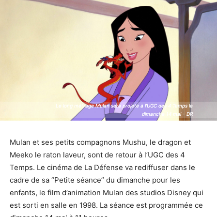
Le long métrage Mulan sera projeté à l'UGC des 4 Temps le
Le long métrage Mulan sera projeté à l'UGC des 4 Temps le
dimanche 14 mai - DR
dimanche 14 mai - DR
Mulan et ses petits compagnons Mushu, le dragon et
Meeko le raton laveur, sont de retour à l’UGC des 4
Temps. Le cinéma de La Défense va rediffuser dans le
cadre de sa “Petite séance” du dimanche pour les
enfants, le film d’animation Mulan des studios Disney qui
est sorti en salle en 1998. La séance est programmée ce