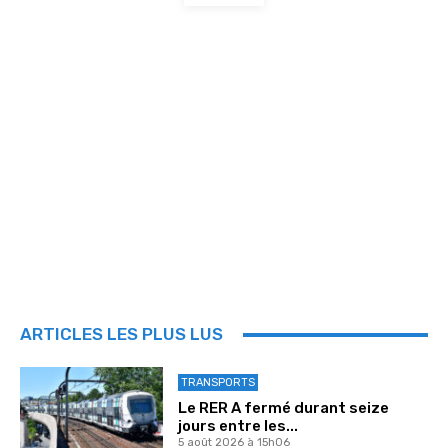
ARTICLES LES PLUS LUS
TRANSPORTS
Le RER A fermé durant seize
jours entre les...
5 août 2026 à 15h06