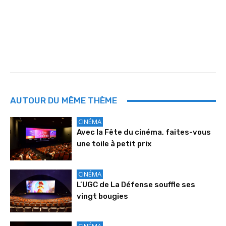
AUTOUR DU MÊME THÈME
CINÉMA
Avec la Fête du cinéma, faites-vous
une toile à petit prix
CINÉMA
L’UGC de La Défense souffle ses
vingt bougies