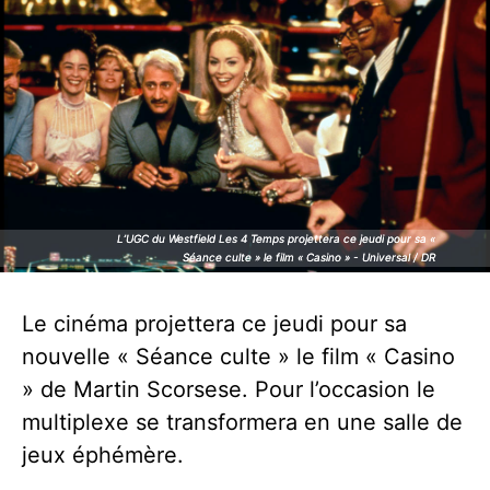
L’UGC du Westfield Les 4 Temps projettera ce jeudi pour sa «
L’UGC du Westfield Les 4 Temps projettera ce jeudi pour sa «
Séance culte » le film « Casino » - Universal / DR
Séance culte » le film « Casino » - Universal / DR
Le cinéma projettera ce jeudi pour sa
nouvelle « Séance culte » le film « Casino
» de Martin Scorsese. Pour l’occasion le
multiplexe se transformera en une salle de
jeux éphémère.