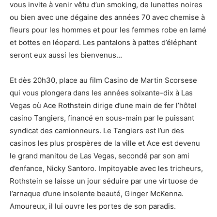
vous invite à venir vêtu d’un smoking, de lunettes noires
ou bien avec une dégaine des années 70 avec chemise à
fleurs pour les hommes et pour les femmes robe en lamé
et bottes en léopard. Les pantalons à pattes d’éléphant
seront eux aussi les bienvenus…
Et dès 20h30, place au film Casino de Martin Scorsese
qui vous plongera dans les années soixante-dix à Las
Vegas où Ace Rothstein dirige d’une main de fer l’hôtel
casino Tangiers, financé en sous-main par le puissant
syndicat des camionneurs. Le Tangiers est l’un des
casinos les plus prospères de la ville et Ace est devenu
le grand manitou de Las Vegas, secondé par son ami
d’enfance, Nicky Santoro. Impitoyable avec les tricheurs,
Rothstein se laisse un jour séduire par une virtuose de
l’arnaque d’une insolente beauté, Ginger McKenna.
Amoureux, il lui ouvre les portes de son paradis.