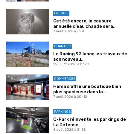
ENERGIE
Cet été encore, la coupure
annuelle d’eau chaude sera...
3 août 2026 à 7h51
CHANTIER
Le Racing 92 lance les travaux de
son nouveau...
16 juillet 2026 à 8h29
COMMERCES
Hema s’offre une boutique bien
plus spacieuse dans la...
7 août 2026 à 20h12
PARKINGS
Q-Park réinvente les parkings de
La Défense
4 août 2026 à 8h58