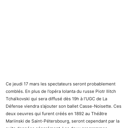
L'affiche Viva l'Opéra de la saison 2015-2016 - DR
L'affiche Viva l'Opéra de la saison 2015-2016 - DR
Ce jeudi 17 mars les spectateurs seront probablement
comblés. En plus de l’opéra Iolanta du russe Piotr Ilitch
Tchaïkovski qui sera diffusé dès 19h à l’UGC de La
Défense viendra s’ajouter son ballet Casse-Noisette. Ces
deux oeuvres qui furent créés en 1892 au Théâtre
Mariinski de Saint-Pétersbourg, seront cependant par la