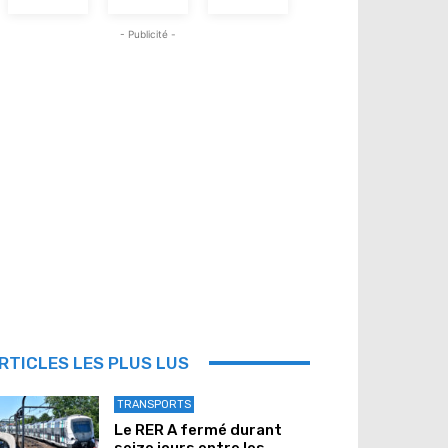
- Publicité -
RTICLES LES PLUS LUS
TRANSPORTS
Le RER A fermé durant
seize jours entre les...