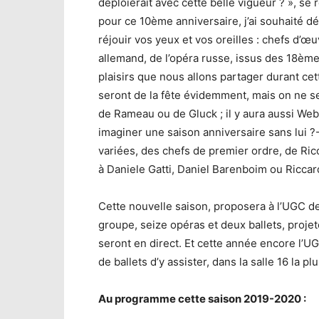
déploierait avec cette belle vigueur ? », se r
pour ce 10ème anniversaire, j’ai souhaité d
réjouir vos yeux et vos oreilles : chefs d’œuv
allemand, de l’opéra russe, issus des 18ème
plaisirs que nous allons partager durant cett
seront de la fête évidemment, mais on ne 
de Rameau ou de Gluck ; il y aura aussi Web
imaginer une saison anniversaire sans lui 
variées, des chefs de premier ordre, de Ri
à Daniele Gatti, Daniel Barenboim ou Riccard
Cette nouvelle saison, proposera à l’UGC d
groupe, seize opéras et deux ballets, projet
seront en direct. Et cette année encore l’
de ballets d’y assister, dans la salle 16 la 
Au programme cette saison 2019-2020 :