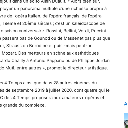
éjouit dans un édito Alain Duault. « Alors bien sûr,
éployer un panorama multiple d’une richesse propre à
re de l’opéra italien, de l’opéra français, de l’opéra
, 19ème et 20ème siècles ; c’est un kaléidoscope de
e saison anniversaire. Rossini, Bellini, Verdi, Puccini
se passera pas de Gounod ou de Massenet pas plus que
er, Strauss ou Borodine et puis -mais peut-on
?- Mozart. Des metteurs en scène aux esthétiques
ccardo Chailly à Antonio Pappano ou de Philippe Jordan
o Muti, entre autres », promet le directeur artistique.
es 4 Temps ainsi que dans 28 autres cinémas du
és de septembre 2019 à juillet 2020, dont quatre qui le
UGC des 4 Temps proposera aux amateurs d’opéras et
A
plus grande du complexe.