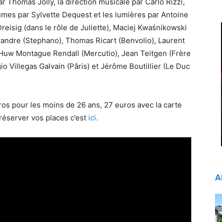
 Thomas Jolly, la direction musicale par Carlo Rizzi,
umes par Sylvette Dequest et les lumières par Antoine
Dreisig (dans le rôle de Juliette), Maciej Kwaśnikowski
sandre (Stephano), Thomas Ricart (Benvolio), Laurent
, Huw Montague Rendall (Mercutio), Jean Teitgen (Frère
 Villegas Galvain (Pâris) et Jérôme Boutillier (Le Duc
uros pour les moins de 26 ans, 27 euros avec la carte
 réserver vos places c’est
ici.
A