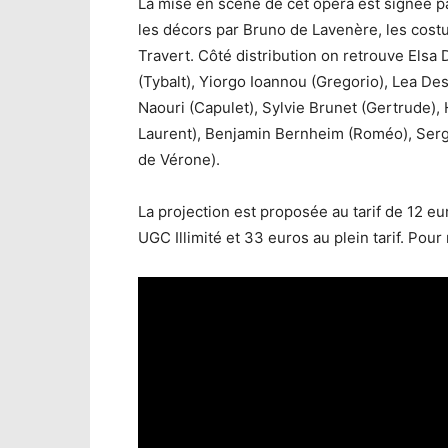
La mise en scène de cet opéra est signée par
les décors par Bruno de Lavenère, les cost
Travert. Côté distribution on retrouve Elsa 
(Tybalt), Yiorgo Ioannou (Gregorio), Lea De
Naouri (Capulet), Sylvie Brunet (Gertrude)
Laurent), Benjamin Bernheim (Roméo), Sergio
de Vérone).
La projection est proposée au tarif de 12 e
UGC Illimité et 33 euros au plein tarif. Pour