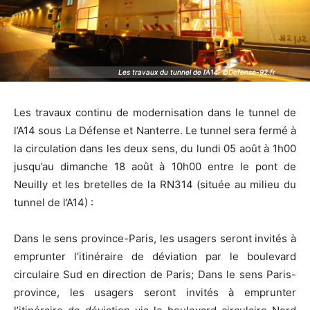
Les travaux du tunnel de l'A14. ©Defense-92.fr
Les travaux du tunnel de l'A14. ©Defense-92.fr
Les travaux continu de modernisation dans le tunnel de
l’A14 sous La Défense et Nanterre. Le tunnel sera fermé à
la circulation dans les deux sens, du lundi 05 août à 1h00
jusqu’au dimanche 18 août à 10h00 entre le pont de
Neuilly et les bretelles de la RN314 (située au milieu du
tunnel de l’A14) :
Dans le sens province-Paris, les usagers seront invités à
emprunter l’itinéraire de déviation par le boulevard
circulaire Sud en direction de Paris; Dans le sens Paris-
province, les usagers seront invités à emprunter