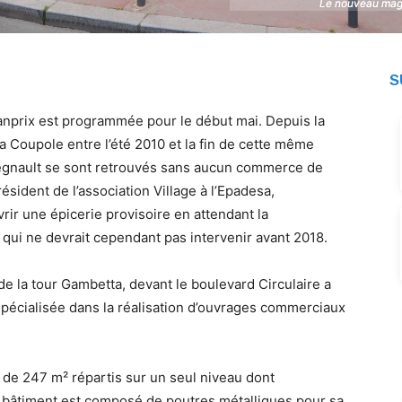
Le nouveau maga
Le nouveau maga
S
ranprix est programmée pour le début mai. Depuis la
 Coupole entre l’été 2010 et la fin de cette même
Regnault se sont retrouvés sans aucun commerce de
ésident de l’association Village à l’Epadesa,
ir une épicerie provisoire en attendant la
ui ne devrait cependant pas intervenir avant 2018.
de la tour Gambetta, devant le boulevard Circulaire a
spécialisée dans la réalisation d’ouvrages commerciaux
e de 247 m² répartis sur un seul niveau dont
 Le bâtiment est composé de poutres métalliques pour sa