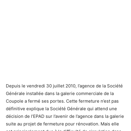
L'agence de la Société Générale de la galerie de la Coupole
L'agence de la Société Générale de la galerie de la Coupole
ferme ses portes - Defense-92.fr ©Defense-92.fr
ferme ses portes - Defense-92.fr ©Defense-92.fr
Depuis le vendredi 30 juillet 2010, l’agence de la Société
Générale installée dans la galerie commerciale de la
Coupole a fermé ses portes. Cette fermeture n’est pas
définitive explique la Société Générale qui attend une
décision de l’EPAD sur l’avenir de l’agence dans la galerie
suite au projet de fermeture pour rénovation. Mais elle