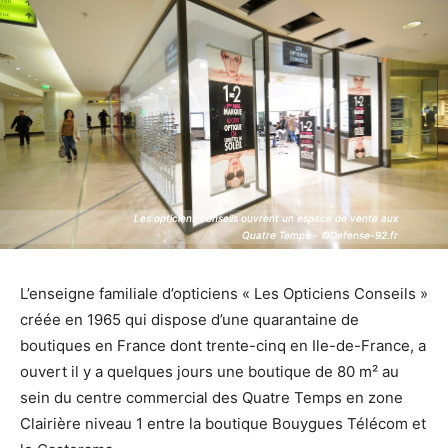
Les opticiens conseils ouvrent un espace de vente aux
Les opticiens conseils ouvrent un espace de vente aux
Quatre Temps - ©Defense-92.fr
Quatre Temps - ©Defense-92.fr
L’enseigne familiale d’opticiens « Les Opticiens Conseils »
créée en 1965 qui dispose d’une quarantaine de
boutiques en France dont trente-cinq en Ile-de-France, a
ouvert il y a quelques jours une boutique de 80 m² au
sein du centre commercial des Quatre Temps en zone
Clairière niveau 1 entre la boutique Bouygues Télécom et