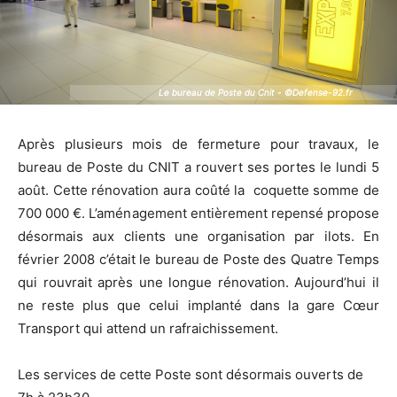
Le bureau de Poste du Cnit - ©Defense-92.fr
Le bureau de Poste du Cnit - ©Defense-92.fr
Après plusieurs mois de fermeture pour travaux, le
bureau de Poste du CNIT a rouvert ses portes le lundi 5
août. Cette rénovation aura coûté la coquette somme de
700 000 €. L’aménagement entièrement repensé propose
désormais aux clients une organisation par ilots. En
février 2008 c’était le bureau de Poste des Quatre Temps
qui rouvrait après une longue rénovation. Aujourd’hui il
ne reste plus que celui implanté dans la gare Cœur
Transport qui attend un rafraichissement.
Les services de cette Poste sont désormais ouverts de