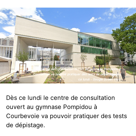
Le centre de consultation ouvert au gymnase Pompidou à
Le centre de consultation ouvert au gymnase Pompidou à
Courbevoie va pouvoir pratiquer des tests de dépistage dès
Courbevoie va pouvoir pratiquer des tests de dépistage dès
ce lundi - Google Street View
ce lundi - Google Street View
Dès ce lundi le centre de consultation
ouvert au gymnase Pompidou à
Courbevoie va pouvoir pratiquer des tests
de dépistage.