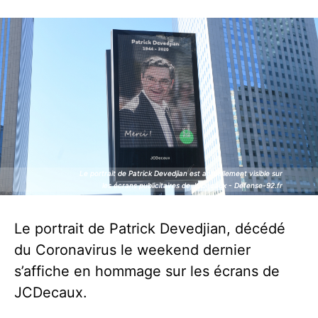
Le portrait de Patrick Devedjian est actuellement visible sur
Le portrait de Patrick Devedjian est actuellement visible sur
les écrans publicitaires de JCDecaux - Defense-92.fr
les écrans publicitaires de JCDecaux - Defense-92.fr
Le portrait de Patrick Devedjian, décédé
du Coronavirus le weekend dernier
s’affiche en hommage sur les écrans de
JCDecaux.