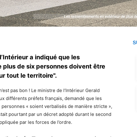
Les rassemblements en extérieur de plus de
Les rassemblements en extérieur de plus de
S
’Intérieur a indiqué que les
 plus de six personnes doivent être
 tout le territoire".
’est pas bon ! Le ministre de l’Intérieur Gerald
x différents préfets français, demandé que les
personnes « soient verbalisés de manière stricte »,
istait pourtant par un décret adopté durant le second
ppliquée par les forces de l’ordre.