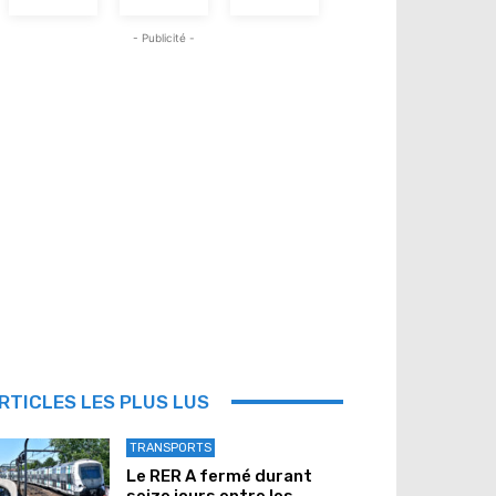
- Publicité -
RTICLES LES PLUS LUS
TRANSPORTS
Le RER A fermé durant
seize jours entre les...