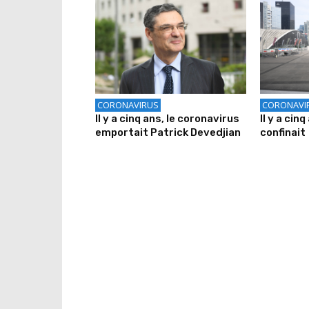
CORONAVIRUS
CORONAVI
Il y a cinq ans, le coronavirus
Il y a cin
emportait Patrick Devedjian
confinait