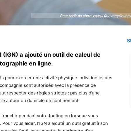
Pour sortir de chez-vous il faut remplir un
Pour sortir de chez-vous il faut remplir un
S
 (IGN) a ajouté un outil de calcul de
tographie en ligne.
ts pour exercer une activité physique individuelle, des
compagnie sont autorisés avec la présence de
aut respecter des règles strictes : pas plus d’une
tre autour du domicile de confinement.
as franchir pendant votre footing ou lorsque vous
our vous aider, l’IGN a ajouté un outil gratuit à son
es clics l’outil vous montre le périmètre d’un