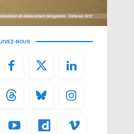
e attestation de déplacement dérogatoire - Defense-92.fr
e attestation de déplacement dérogatoire - Defense-92.fr
UIVEZ-NOUS