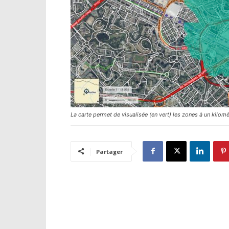
La carte permet de visualisée (en vert) les zones à un kilom
Partager