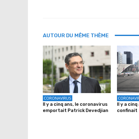
AUTOUR DU MÊME THÈME
CORONAVIRUS
CORONAVI
Il y a cinq ans, le coronavirus
Il y a cin
emportait Patrick Devedjian
confinait