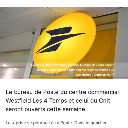
Dans le quartier d’affaires, les deux bureaux de Poste seront
Dans le quartier d’affaires, les deux bureaux de Poste seront
ouverts cette semaine tout comme l’agence dédiée aux
ouverts cette semaine tout comme l’agence dédiée aux
entreprises - Defense-92.fr
entreprises - Defense-92.fr
Le bureau de Poste du centre commercial
Westfield Les 4 Temps et celui du Cnit
seront ouverts cette semaine.
La reprise se poursuit à La Poste. Dans le quartier